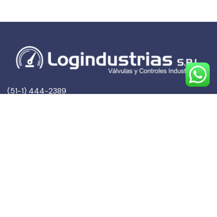
(51-1) 444-2389
(51-1) 945-144459
(51-1) 999-527127
(51-1) 995-742428
Calle Marqués de Torre Tagle, 357 Pisos 6 y 7
MIRAFLORES, LIMA (Lima)
ventas@logindustrias.com