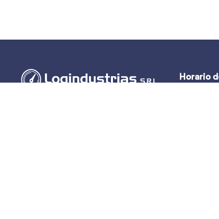
Horario d
Lun – Vie:
(51-1) 444-2389
Sáb y Dom:
(51-1) 945-144459
(51-1) 999-527127
(51-1) 995-742428
Calle Marqués de Torre Tagle, 357 Pisos 6
y 7 MIRAFLORES, LIMA (Lima)