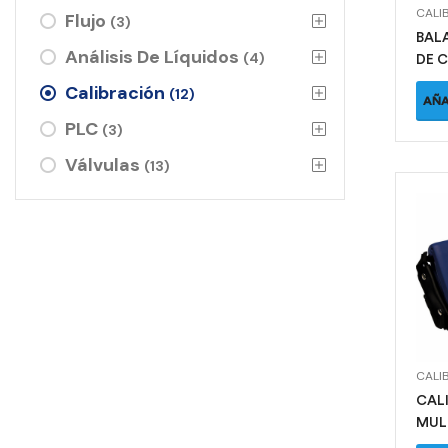
CALI
Flujo
(3)
BAL
Análisis De Líquidos
(4)
DE 
CPP
Calibración
(12)
AÑA
PLC
(3)
Válvulas
(13)
CALI
CAL
MUL
800