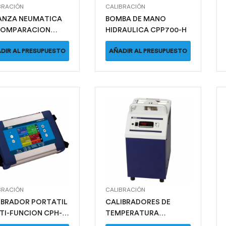
BRACIÓN
CALIBRACIÓN
ANZA NEUMATICA
BOMBA DE MANO
COMPARACION
HIDRAULICA CPP700-H
1200-X
DIR AL PRESUPUESTO
AÑADIR AL PRESUPUESTO
BRACIÓN
CALIBRACIÓN
IBRADOR PORTATIL
CALIBRADORES DE
TI-FUNCION CPH-
TEMPERATURA
0
CTM9100