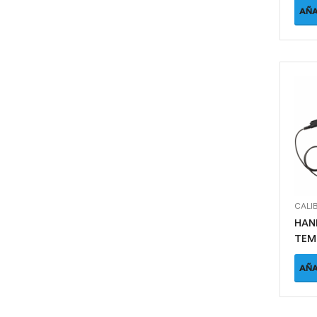
AÑA
CALI
HAN
TEM
CTH
AÑA