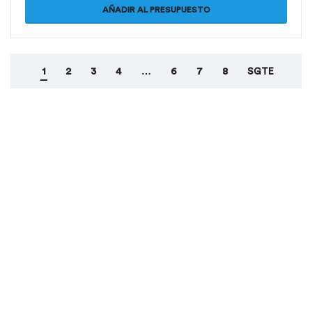
AÑADIR AL PRESUPUESTO
1
2
3
4
…
6
7
8
SGTE