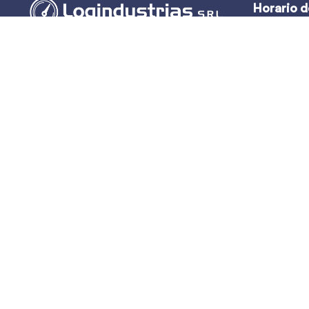
Horario d
Lun – Vie:
(51-1) 444-2389
Sáb y Dom:
(51-1) 945-144459
(51-1) 999-527127
(51-1) 995-742428
Calle Marqués de Torre Tagle, 357 Pisos 6
y 7 MIRAFLORES, LIMA (Lima)
ventas@logindustrias.com
dpto_tecnico@logindustrias.com
LOGINDUSTRIAS S.R.L. © 2022 Todos los derechos reser