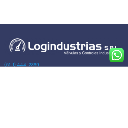
(51-1) 444-2389
(51-1) 945-144459
(51-1) 999-527127
(51-1) 995-742428
Calle Marqués de Torre Tagle, 357 Pisos 6 y 7
MIRAFLORES, LIMA (Lima)