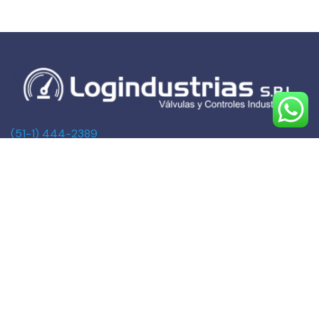
(51-1) 444-2389
(51-1) 945-144459
(51-1) 999-527127
(51-1) 995-742428
Calle Marqués de Torre Tagle, 357 Pisos 6 y 7
MIRAFLORES, LIMA (Lima)
ventas@logindustrias.com