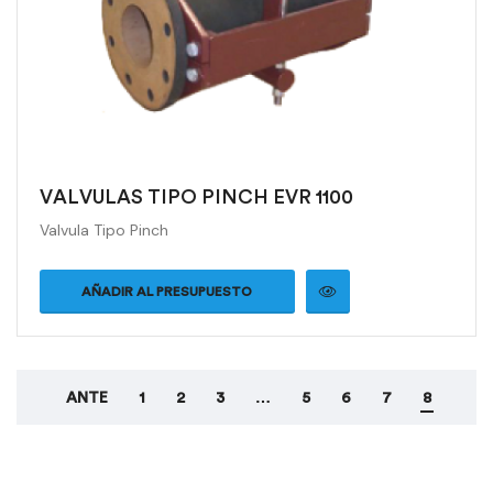
VALVULAS TIPO PINCH EVR 1100
Valvula Tipo Pinch
AÑADIR AL PRESUPUESTO
ANTE
1
2
3
…
5
6
7
8