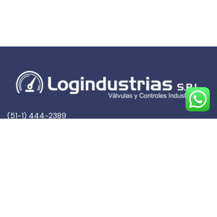
(51-1) 444-2389
(51-1) 945-144459
(51-1) 999-527127
(51-1) 995-742428
Calle Marqués de Torre Tagle, 357 Pisos 6 y 7
MIRAFLORES, LIMA (Lima)