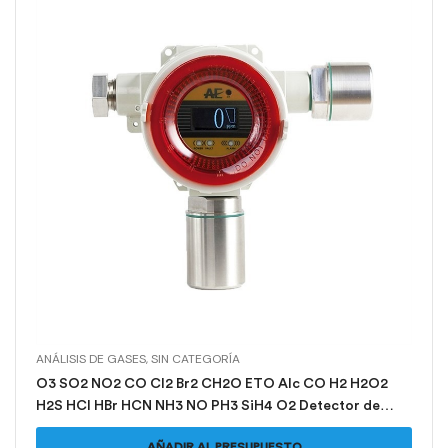
ANÁLISIS DE GASES
,
SIN CATEGORÍA
O3 SO2 NO2 CO Cl2 Br2 CH2O ETO Alc CO H2 H2O2
H2S HCl HBr HCN NH3 NO PH3 SiH4 O2 Detector de
Sensor de Gas con placa transmisora
AÑADIR AL PRESUPUESTO