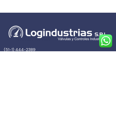
(51-1) 444-2389
(51-1) 945-144459
(51-1) 999-527127
(51-1) 995-742428
Calle Marqués de Torre Tagle, 357 Pisos 6 y 7
MIRAFLORES, LIMA (Lima)
ventas@logindustrias.com