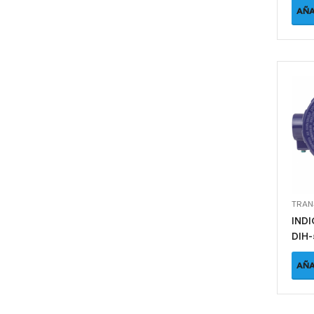
AÑA
IND
DIH-
AÑA