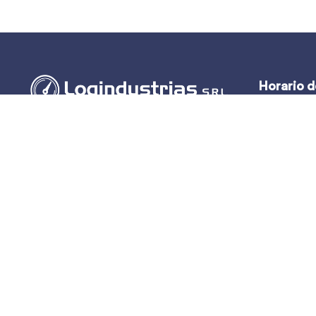
Horario d
Lun – Vie:
(51-1) 444-2389
Sáb y Dom:
(51-1) 945-144459
(51-1) 999-527127
(51-1) 995-742428
Calle Marqués de Torre Tagle, 357 Pisos 6
y 7 MIRAFLORES, LIMA (Lima)
ventas@logindustrias.com
dpto_tecnico@logindustrias.com