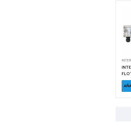
INTE
INT
FLO
HLS
AÑA