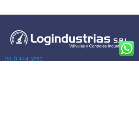
(51-1) 444-2389
(51-1) 945-144459
(51-1) 999-527127
(51-1) 995-742428
Calle Marqués de Torre Tagle, 357 Pisos 6 y 7
MIRAFLORES, LIMA (Lima)
ventas@logindustrias.com