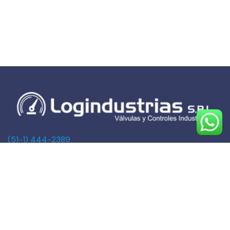
(51-1) 444-2389
(51-1) 945-144459
(51-1) 999-527127
(51-1) 995-742428
Calle Marqués de Torre Tagle, 357 Pisos 6 y 7