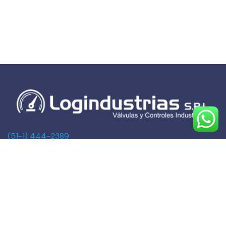
(51-1) 444-2389
(51-1) 945-144459
(51-1) 999-527127
(51-1) 995-742428
Calle Marqués de Torre Tagle, 357 Pisos 6 y 7