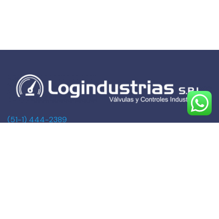
(51-1) 444-2389
(51-1) 945-144459
(51-1) 999-527127
(51-1) 995-742428
Calle Marqués de Torre Tagle, 357 Pisos 6 y 7
MIRAFLORES, LIMA (Lima)