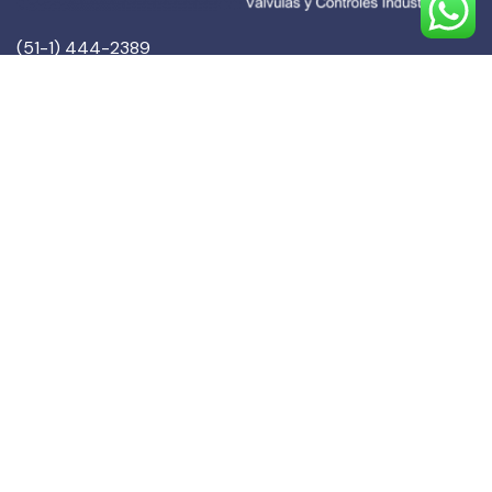
(51-1) 444-2389
(51-1) 945-144459
(51-1) 999-527127
(51-1) 995-742428
Calle Marqués de Torre Tagle, 357 Pisos 6 y 7
MIRAFLORES, LIMA (Lima)
ventas@logindustrias.com
dpto_tecnico@logindustrias.com
Horario de atención
Lun – Vie: 9AM – 5PM
Sáb y Dom: Cerrado