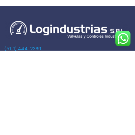
(51-1) 444-2389
(51-1) 945-144459
(51-1) 999-527127
(51-1) 995-742428
Calle Marqués de Torre Tagle, 357 Pisos 6 y 7
MIRAFLORES, LIMA (Lima)
ventas@logindustrias.com
dpto_tecnico@logindustrias.com