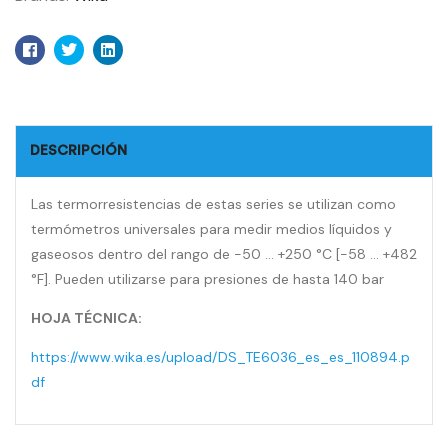
Facebook
Twitter
Linkedin
DESCRIPCIÓN
Las termorresistencias de estas series se utilizan como
termómetros universales para medir medios líquidos y
gaseosos dentro del rango de -50 … +250 °C [-58 … +482
°F]. Pueden utilizarse para presiones de hasta 140 bar
HOJA TÉCNICA:
https://www.wika.es/upload/DS_TE6036_es_es_110894.p
df