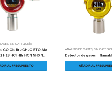
 GASES
,
SIN CATEGORÍA
ANÁLISIS DE GASES
,
SIN CATEGO
2 CO Cl2 Br2 CH2O ETO Alc
2 H2S HCl HBr HCN NH3 NO
Detector de gases inflamab
2 Detector de Sensor de
ADIR AL PRESUPUESTO
AÑADIR AL PRESUPUE
aca transmisora