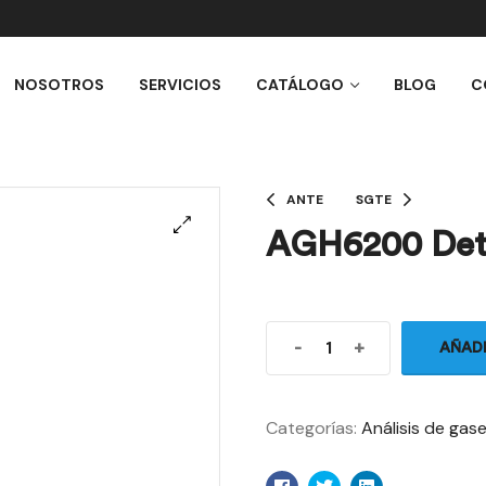
NOSOTROS
SERVICIOS
CATÁLOGO
BLOG
C
ANTE
SGTE
AGH6200 Detec
-
+
AÑAD
Categorías:
Análisis de gas
Facebook
Twitter
Linkedin