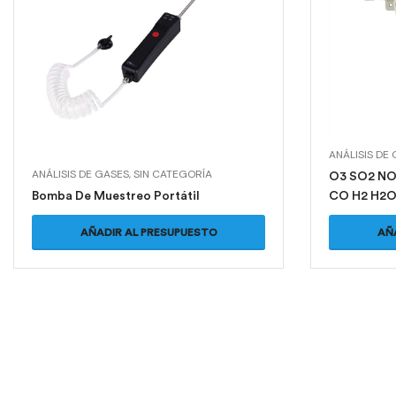
ANÁLISIS DE
ANÁLISIS DE GASES
,
SIN CATEGORÍA
O3 SO2 NO
Bomba De Muestreo Portátil
CO H2 H2O
PH3 SiH4 O
AÑADIR AL PRESUPUESTO
AÑ
Gas con pl