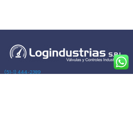
(51-1) 444-2389
(51-1) 945-144459
(51-1) 999-527127
(51-1) 995-742428
Calle Marqués de Torre Tagle, 357 Pisos 6 y 7
MIRAFLORES, LIMA (Lima)