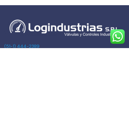
(51-1) 444-2389
(51-1) 945-144459
(51-1) 999-527127
(51-1) 995-742428
Calle Marqués de Torre Tagle, 357 Pisos 6 y 7
MIRAFLORES, LIMA (Lima)
ventas@logindustrias.com
dpto_tecnico@logindustrias.com