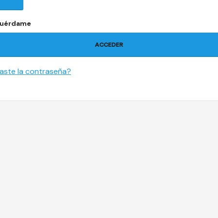
uérdame
ACCEDER
daste la contraseña?