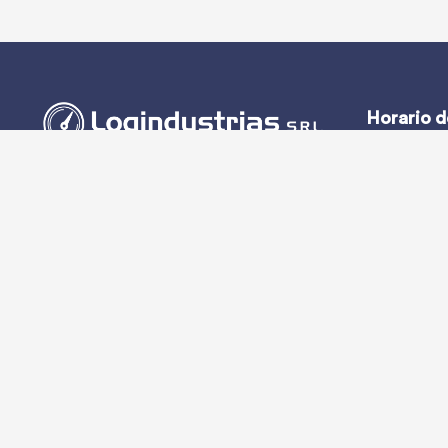
Horario d
Lun – Vie:
(51-1) 444-2389
Sáb y Dom:
(51-1) 945-144459
(51-1) 999-527127
(51-1) 995-742428
Calle Marqués de Torre Tagle, 357 Pisos 6
y 7 MIRAFLORES, LIMA (Lima)
ventas@logindustrias.com
dpto_tecnico@logindustrias.com