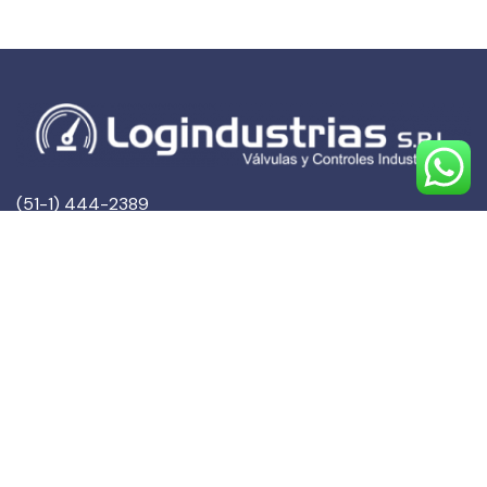
(51-1) 444-2389
(51-1) 945-144459
(51-1) 999-527127
(51-1) 995-742428
Calle Marqués de Torre Tagle, 357 Pisos 6 y 7
MIRAFLORES, LIMA (Lima)
ventas@logindustrias.com