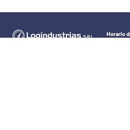
Horario d
Lun – Vie:
(51-1) 444-2389
Sáb y Dom:
(51-1) 945-144459
(51-1) 999-527127
(51-1) 995-742428
Calle Marqués de Torre Tagle, 357 Pisos 6
y 7 MIRAFLORES, LIMA (Lima)
ventas@logindustrias.com
dpto_tecnico@logindustrias.com