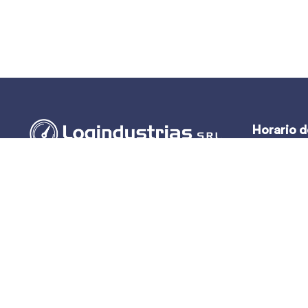
Horario d
Lun – Vie:
(51-1) 444-2389
Sáb y Dom:
(51-1) 945-144459
(51-1) 999-527127
(51-1) 995-742428
Calle Marqués de Torre Tagle, 357 Pisos 6
y 7 MIRAFLORES, LIMA (Lima)